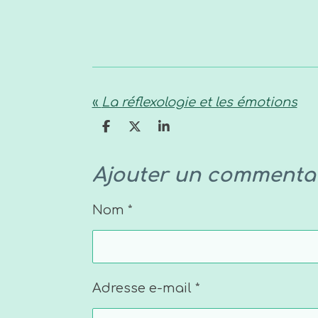
«
La réflexologie et les émotions
P
P
P
a
a
a
r
r
r
t
t
t
Ajouter un commenta
a
a
a
g
g
g
e
e
e
Nom *
r
r
r
Adresse e-mail *